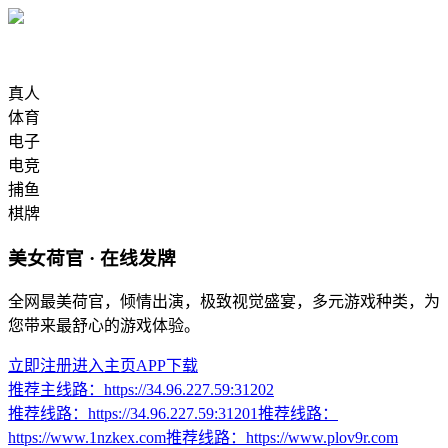
真人
体育
电子
电竞
捕鱼
棋牌
美女荷官 · 在线发牌
全网最美荷官，倾情出演，极致视觉盛宴，多元游戏种类，为
您带来最舒心的游戏体验。
立即注册
进入主页
APP下载
推荐主线路：
https://34.96.227.59:31202
推荐线路：
https://34.96.227.59:31201
推荐线路：
https://www.1nzkex.com
推荐线路：
https://www.plov9r.com