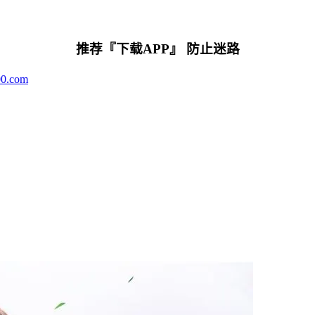
推荐『下载APP』 防止迷路
00.com